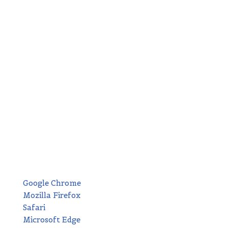
cómo los usuarios interactúan con nuestro
contenido.
Cookies de publicidad:
Se utilizan para mostrar
anuncios relevantes basados en tus intereses.
¿Cómo gestionar las
cookies?
Puedes aceptar, rechazar o configurar el uso de
cookies desde la configuración de tu navegador:
Google Chrome
Mozilla Firefox
Safari
Microsoft Edge