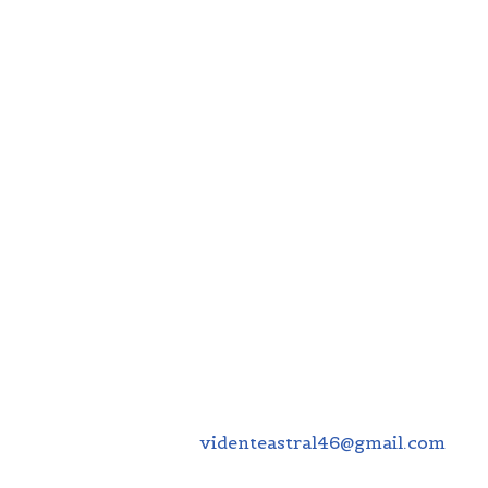
Modificaciones en la
Política de Cookies
Nos reservamos el derecho de modificar esta
política en cualquier momento para adaptarla a
cambios normativos o actualizaciones en nuestra
web.
Contacto
Si tienes dudas sobre esta política, puedes
contactarnos en:
Correo electrónico:
videnteastral46@gmail.com