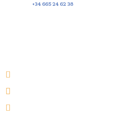
Teléfono:
+34 665 24 62 38
©
2026
Vidente Astral. Todos los derechos reservados.
Contacto
(+34) 665 24 62 38
665 24 62 38
videnteastral46@gmail.com
Cada día que pasa es una oportunidad perdida. No