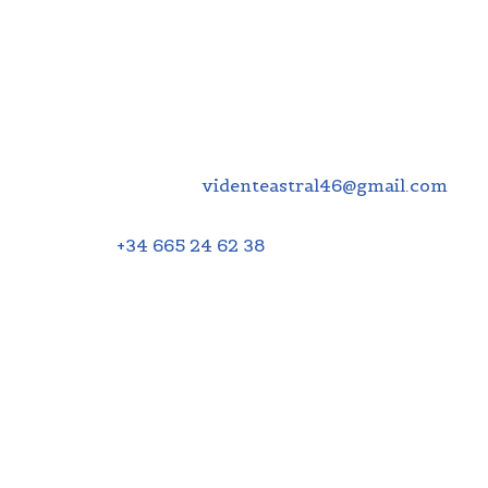
1. Identificación del
Responsable
Titular:
Vidente Astral
Correo Electrónico:
videnteastral46@gmail.com
Teléfono:
+34 665 24 62 38
2. Condiciones de Uso
El acceso y uso del sitio web atribuye la condición
de usuario, lo que implica la aceptación plena y
sin reservas de todas las disposiciones contenidas
en este Aviso Legal. Si el usuario no está de
acuerdo con alguna de estas condiciones, deberá