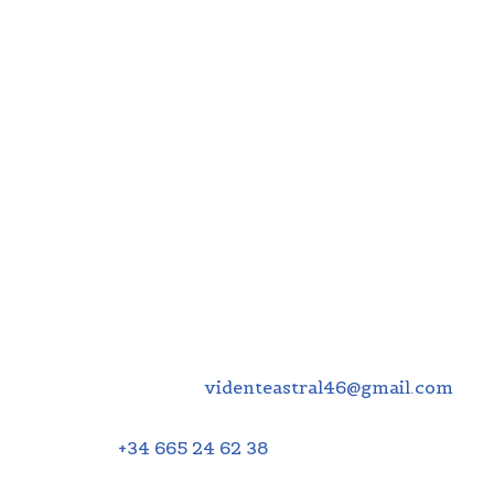
8. Modificaciones
Nos reservamos el derecho de modificar este Aviso
Legal en cualquier momento para adaptarlo a
cambios normativos o mejoras en el servicio.
9. Contacto
Si tienes dudas sobre este Aviso Legal, puedes
contactarnos en:
Correo Electrónico:
videnteastral46@gmail.com
Teléfono:
+34 665 24 62 38